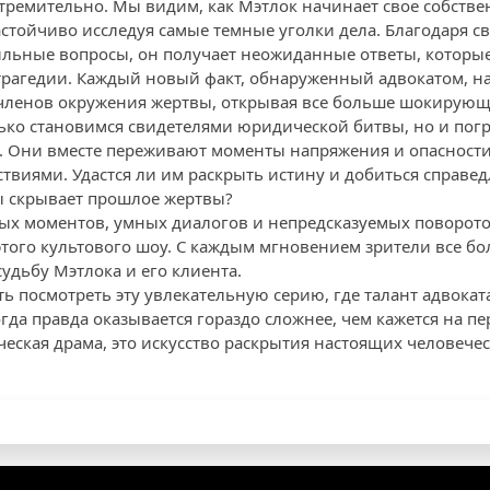
тремительно. Мы видим, как Мэтлок начинает свое собстве
астойчиво исследуя самые темные уголки дела. Благодаря с
льные вопросы, он получает неожиданные ответы, которые
рагедии. Каждый новый факт, обнаруженный адвокатом, на
 членов окружения жертвы, открывая все больше шокирующ
лько становимся свидетелями юридической битвы, но и пог
. Они вместе переживают моменты напряжения и опасности,
виями. Удастся ли им раскрыть истину и добиться справед
ы скрывает прошлое жертвы?
х моментов, умных диалогов и непредсказуемых поворотов
того культового шоу. С каждым мгновением зрители все бо
судьбу Мэтлока и его клиента.
ь посмотреть эту увлекательную серию, где талант адвокат
гда правда оказывается гораздо сложнее, чем кажется на п
ческая драма, это искусство раскрытия настоящих человече