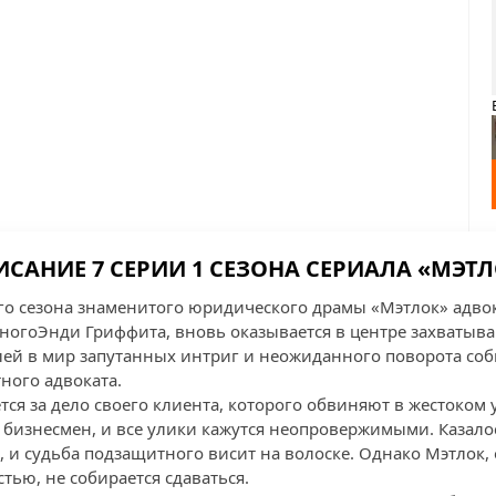
САНИЕ 7 СЕРИИ 1 СЕЗОНА СЕРИАЛА «МЭТ
го сезона знаменитого юридического драмы «Мэтлок» адвок
огоЭнди Гриффита, вновь оказывается в центре захватыв
лей в мир запутанных интриг и неожиданного поворота соб
ного адвоката.
ется за дело своего клиента, которого обвиняют в жестоком
 бизнесмен, и все улики кажутся неопровержимыми. Казало
ва, и судьба подзащитного висит на волоске. Однако Мэтло
тью, не собирается сдаваться.