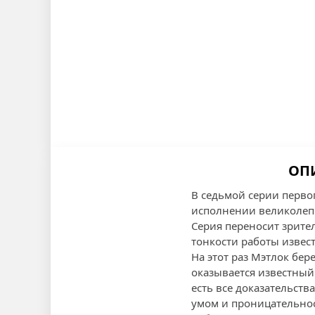
ОПИ
В седьмой серии перво
исполнении великолепн
Серия переносит зрите
тонкости работы извест
На этот раз Мэтлок бер
оказывается известный
есть все доказательст
умом и проницательнос