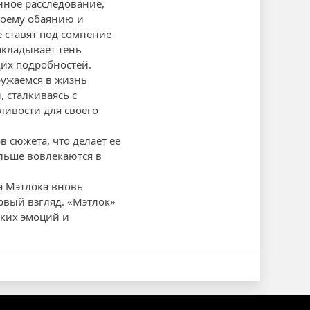
нное расследование,
воему обаянию и
 ставят под сомнение
кладывает тень
их подробностей.
ружаемся в жизнь
 сталкиваясь с
ливости для своего
 сюжета, что делает ее
льше вовлекаются в
а Мэтлока вновь
ервый взгляд. «Мэтлок»
ских эмоций и