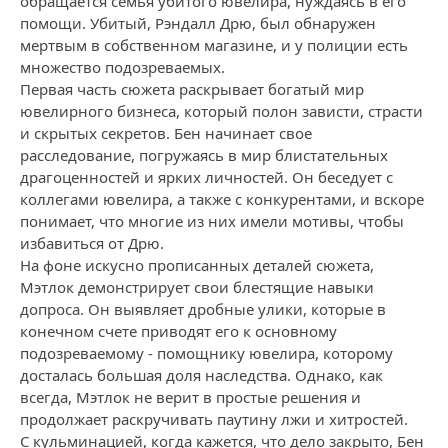
обращается семья убитого ювелира, нуждаясь в его
помощи. Убитый, Рэндалл Дрю, был обнаружен
мертвым в собственном магазине, и у полиции есть
множество подозреваемых.
Первая часть сюжета раскрывает богатый мир
ювелирного бизнеса, который полон зависти, страсти
и скрытых секретов. Бен начинает свое
расследование, погружаясь в мир блистательных
драгоценностей и ярких личностей. Он беседует с
коллегами ювелира, а также с конкурентами, и вскоре
понимает, что многие из них имели мотивы, чтобы
избавиться от Дрю.
На фоне искусно прописанных деталей сюжета,
Мэтлок демонстрирует свои блестящие навыки
допроса. Он выявляет дробные улики, которые в
конечном счете приводят его к основному
подозреваемому - помощнику ювелира, которому
досталась большая доля наследства. Однако, как
всегда, Мэтлок не верит в простые решения и
продолжает раскручивать паутину лжи и хитростей.
С кульминацией, когда кажется, что дело закрыто, Бен