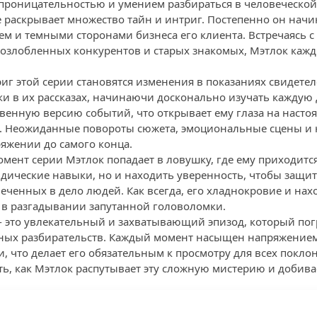
 проницательностью и умением разбираться в человеческой
е раскрывает множество тайн и интриг. Постепенно он начи
м и темными сторонами бизнеса его клиента. Встречаясь 
озлобленных конкурентов и старых знакомых, Мэтлок кажд
иг этой серии становятся изменения в показаниях свидете
и в их рассказах, начинаючи досконально изучать каждую 
твенную версию событий, что открывает ему глаза на наст
ы. Неожиданные повороты сюжета, эмоциональные сцены 
ряжении до самого конца.
ент серии Мэтлок попадает в ловушку, где ему приходится
дические навыки, но и находить уверенность, чтобы защит
леченных в дело людей. Как всегда, его хладнокровие и нах
в разгадывании запутанной головоломки.
 - это увлекательный и захватывающий эпизод, который пог
бных разбирательств. Каждый момент насыщен напряжени
 что делает его обязательным к просмотру для всех покло
ть, как Мэтлок распутывает эту сложную мистерию и добива