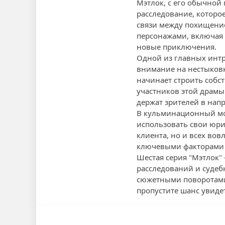
Мэтлок, с его обычной
расследование, которо
связи между похищение
персонажами, включая 
новые приключения.
Одной из главных интр
внимание на нестыковк
начинает строить собс
участников этой драм
держат зрителей в нап
В кульминационный мом
использовать свои юри
клиента, но и всех вов
ключевыми факторами 
Шестая серия "Мэтлок"
расследований и суде
сюжетными поворотами,
пропустите шанс увиде