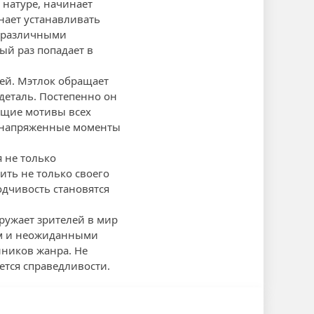
 натуре, начинает
нает устанавливать
с различными
ый раз попадает в
лей. Мэтлок обращает
деталь. Постепенно он
оящие мотивы всех
и напряженные моменты
 не только
ить не только своего
одчивость становятся
ружает зрителей в мир
ем и неожиданными
нников жанра. Не
ется справедливости.