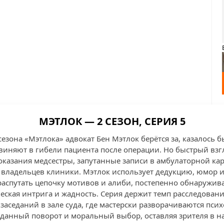
МЭТЛОК — 2 СЕЗОН, СЕРИЯ 5
сезона «Мэтлока» адвокат Бен Мэтлок берётся за, казалось б
виняют в гибели пациента после операции. Но быстрый взг
оказания медсестры, запутанные записи в амбулаторной ка
 владельцев клиники. Мэтлок использует дедукцию, юмор 
распутать цепочку мотивов и алиби, постепенно обнаружива
еская интрига и жадность. Серия держит темп расследовани
аседаний в зале суда, где мастерски разворачиваются псих
данный поворот и моральный выбор, оставляя зрителя в н