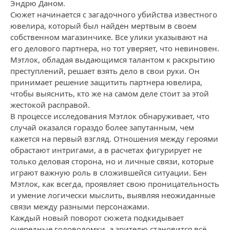
Эндрю Даном.
Сюжет начинается с загадочного убийства известного
ювелира, который был найден мертвым в своем
собственном магазинчике. Все улики указывают на
его делового партнера, но тот уверяет, что невиновен.
Мэтлок, обладая выдающимся талантом к раскрытию
преступлений, решает взять дело в свои руки. Он
принимает решение защитить партнера ювелира,
чтобы выяснить, кто же на самом деле стоит за этой
жестокой расправой.
В процессе исследования Мэтлок обнаруживает, что
случай оказался гораздо более запутанным, чем
кажется на первый взгляд. Отношения между героями
обрастают интригами, а в расчетах фигурирует не
только деловая сторона, но и личные связи, которые
играют важную роль в сложившейся ситуации. Бен
Мэтлок, как всегда, проявляет свою проницательность
и умение логически мыслить, выявляя неожиданные
связи между разными персонажами.
Каждый новый поворот сюжета подкидывает
очередные головоломки, а зрителю становится всё